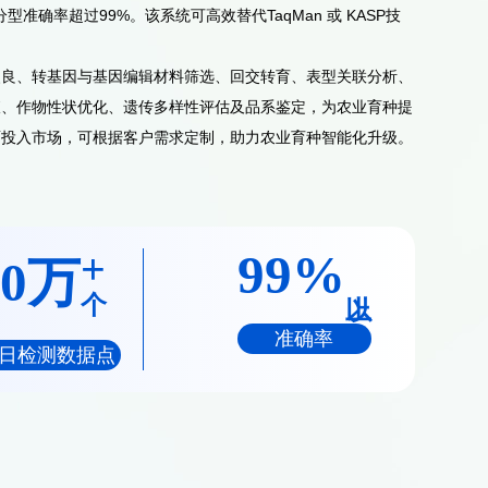
分型准确率超过
99%
。该系统可高效替代
TaqMan
或
KASP
技
改良、转基因与基因编辑材料筛选、回交转育、表型关联分析、
查、作物性状优化、遗传多样性评估及品系鉴定，为农业育种提
面投入市场，可根据客户需求定制，助力农业育种智能化升级。
+
99
%
20
万
个
准确率
日检测数据点