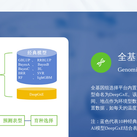
全基
Genomi
全基因组选择平台内置
型命名为DeepGx
间、地点作为环境型数
置数据，如每天的温度
注：蓝色代表10种经
AI模型DeepGxE